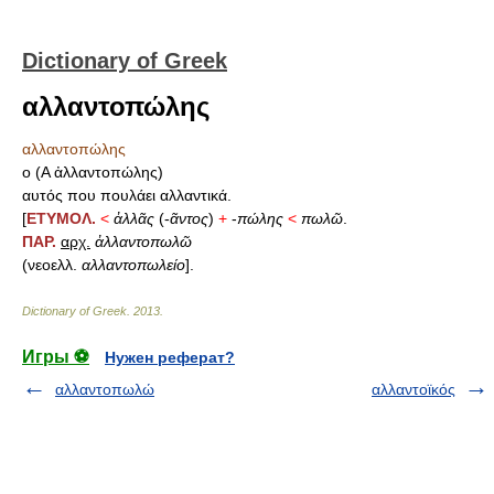
Dictionary of Greek
αλλαντοπώλης
αλλαντοπώλης
ο (Α ἀλλαντοπώλης)
αυτός που πουλάει αλλαντικά.
[
ΕΤΥΜΟΛ.
<
ἀλλᾶς
(-
ᾶντος
)
+
-
πώλης
<
πωλῶ
.
ΠΑΡ.
αρχ.
ἀλλαντοπωλῶ
(νεοελλ.
αλλαντοπωλείο
].
Dictionary of Greek
.
2013
.
Игры ⚽
Нужен реферат?
αλλαντοπωλώ
αλλαντοϊκός