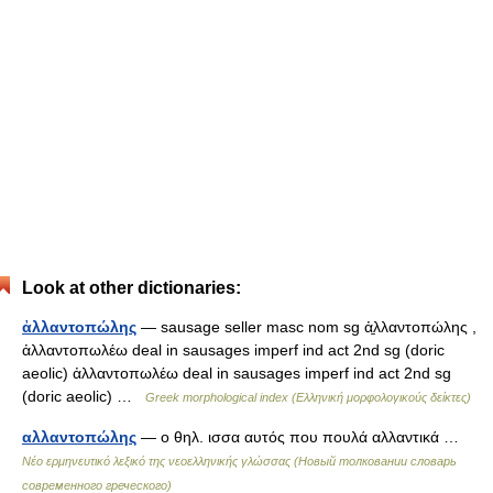
Look at other dictionaries:
ἀλλαντοπώλης
— sausage seller masc nom sg ἀ̱λλαντοπώλης ,
ἀλλαντοπωλέω deal in sausages imperf ind act 2nd sg (doric
aeolic) ἀλλαντοπωλέω deal in sausages imperf ind act 2nd sg
(doric aeolic) …
Greek morphological index (Ελληνική μορφολογικούς δείκτες)
αλλαντοπώλης
— ο θηλ. ισσα αυτός που πουλά αλλαντικά …
Νέο ερμηνευτικό λεξικό της νεοελληνικής γλώσσας (Новый толковании словарь
современного греческого)