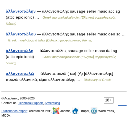
ἀλλαντοπώλην
— ἀλλαντοπώλης sausage seller masc acc sg
(attic epic ionic) …
Greek morphological index (Ελληνική μορφολογικούς
δείκτες)
ἀλλαντοπώλου
— ἀλλαντοπώλης sausage seller masc gen sg …
Greek morphological index (Ελληνική μορφολογικούς δείκτες)
ἀλλαντοπώλῃ
— ἀλλαντοπώλης sausage seller masc dat sg
(attic epic ionic) …
Greek morphological index (Ελληνική μορφολογικούς
δείκτες)
αλλαντοπωλώ
— ἀλλαντοπωλῶ ( έω) (Α) [ἀλλαντοπώλης]
πουλώ αλλαντικά, είμαι αλλαντοπώλης …
Dictionary of Greek
© Academic, 2000-2026
18+
Contact us:
Technical Support
,
Advertising
Dictionaries export
, created on PHP,
Joomla,
Drupal,
WordPress,
MODx.