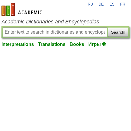
RU
DE
ES
FR
en-academic.com
Academic Dictionaries and Encyclopedias
Search!
Interpretations
Translations
Books
Игры ⚽